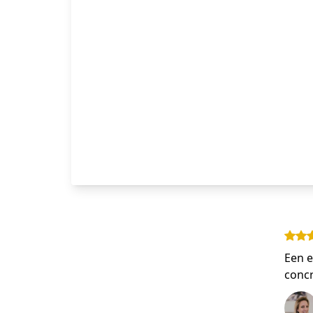
Een e
concr