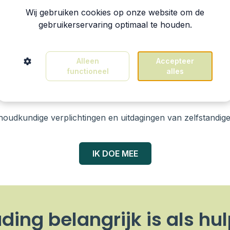
 deze cursus?
Wij gebruiken cookies op onze website om de
gebruikerservaring optimaal te houden.
Alleen
Accepteer
eg gericht op jouw dagelijkse praktijk. Begrijp termen zoal
functioneel
alles
houdkundige verplichtingen en uitdagingen van zelfstandige
IK DOE MEE
ng belangrijk is als hul