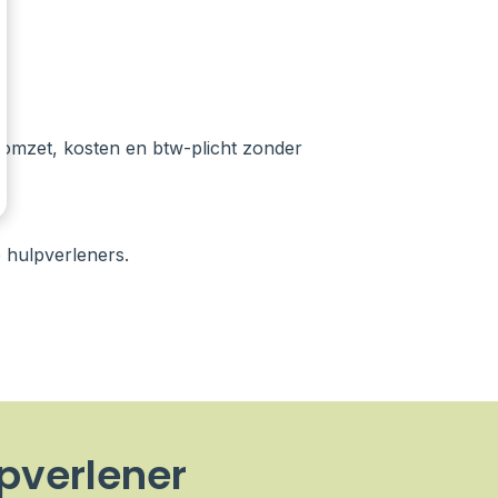
s omzet, kosten en btw-plicht zonder
 hulpverleners.
pverlener