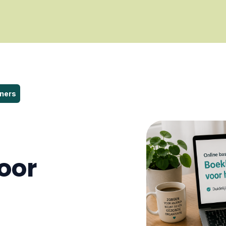
eners
oor