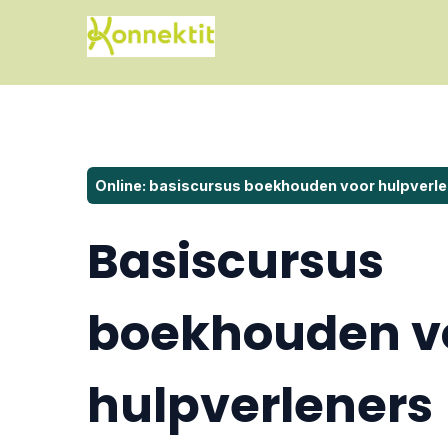
Online: basiscursus boekhouden voor hulpverl
Basiscursus
boekhouden v
hulpverleners