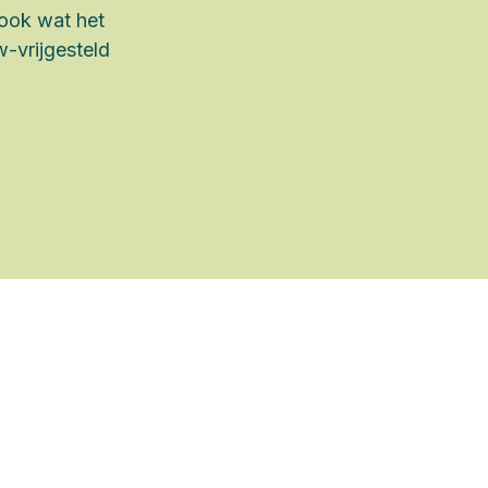
 ook wat het
w-vrijgesteld