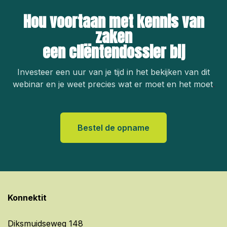
over jouw specifieke situatie? Dan kan je terecht
Hou voortaan met kennis van
bij ons maandelijks vragenuurtje
gezondheidsrecht, waar je jouw concrete vraag
zaken
kan stellen aan onze juriste.
een cliëntendossier bij
Investeer een uur van je tijd in het bekijken van dit
webinar en je weet precies wat er moet en het moet
.
Bestel de opname
Konnektit
Diksmuidseweg 148