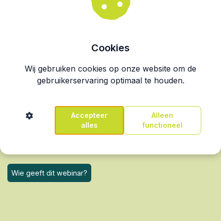
Inzage of kopie: wat is het verschil?
De regels en termijnen, en wanneer je een
aanvraag mag weigeren.
Hoe lang moet je een dossier bewaren?
Cookies
De bewaartermijn van dertig tot vijftig jaar, en
wanneer je een dossier wel of niet mag
Wij gebruiken cookies op onze website om de
vernietigen.
gebruikerservaring optimaal te houden.
Wat als je met minderjarigen werkt?
Hoe het zit met het ouderlijk gezag en het
inzagerecht van ouders.
Accepteer
Alleen
alles
functioneel
Wie geeft dit webinar?