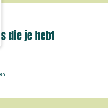
s die je hebt
nen