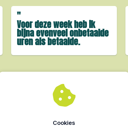
"
Voor deze week heb ik
bijna evenveel onbetaalde
uren als betaalde.
Bestel de opname
Een opname die je bekijkt wanneer het jou past.
Cookies