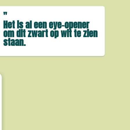
"
Het is al een eye-opener
om dit zwart op wit te zien
staan.