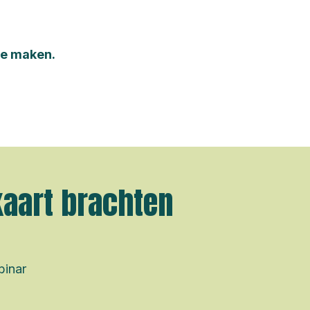
 te maken.
kaart brachten
binar