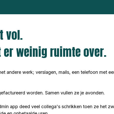
t vol.
ft er weinig ruimte over.
 het andere werk; verslagen, mails, een telefoon met ee
et gefactureerd worden. Samen vullen ze je avonden.
Admin app deed veel collega's schrikken toen ze het zw
lde en onbetaalde uren.