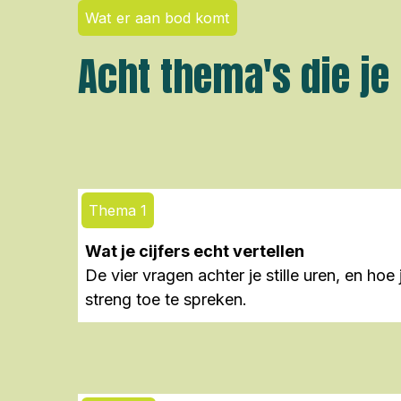
Wat er aan bod komt
Acht thema's die je
Thema 1
Wat je cijfers echt vertellen
De vier vragen achter je stille uren, en hoe 
streng toe te spreken.